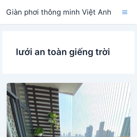
Nhảy
Giàn phơi thông minh Việt Anh
tới
Main
nội
dung
Men
lưới an toàn giếng trời