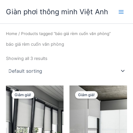
Nhảy
Giàn phơi thông minh Việt Anh
tới
Main
nội
dung
Men
Home
/ Products tagged “báo giá rèm cuốn văn phòng”
báo giá rèm cuốn văn phòng
Showing all 3 results
Giảm giá!
Giảm giá!