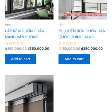
rèm
rèm
LẮP RÈM CUỐN CHẮN
PHỤ KIỆN RÈM CUỐN HÀN
NẮNG VĂN PHÒNG
QUỐC CHÍNH HÃNG
Rated
Rated
₫
450,000.00
₫
350,000.00
₫
450,000.00
₫
350,000.00
0
0
out
out
of
of
Add to cart
Add to cart
5
5