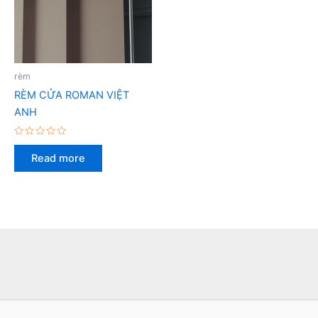
rèm
RÈM CỬA ROMAN VIỆT
ANH
Rated
0
Read more
out
of
5