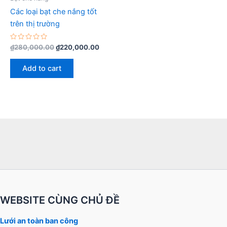
Các loại bạt che nắng tốt
trên thị trường
Rated
₫
280,000.00
₫
220,000.00
0
out
of
Add to cart
5
WEBSITE CÙNG CHỦ ĐỀ
Lưới an toàn ban công