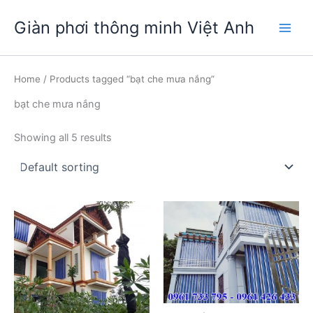
Nhảy
Giàn phơi thông minh Việt Anh
tới
Main
nội
dung
Men
Home
/ Products tagged “bạt che mưa nắng”
bạt che mưa nắng
Showing all 5 results