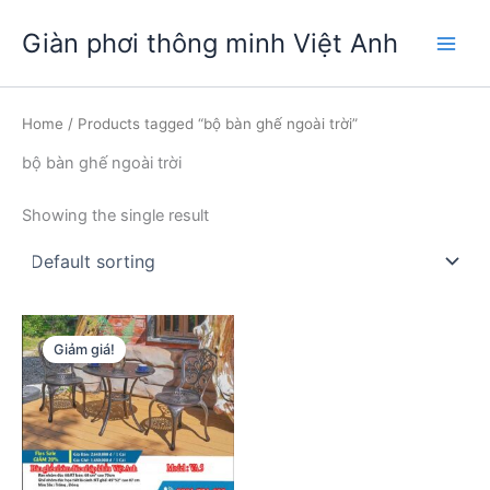
Nhảy
Giàn phơi thông minh Việt Anh
tới
Main
nội
dung
Men
Home
/ Products tagged “bộ bàn ghế ngoài trời”
bộ bàn ghế ngoài trời
Showing the single result
Giảm giá!