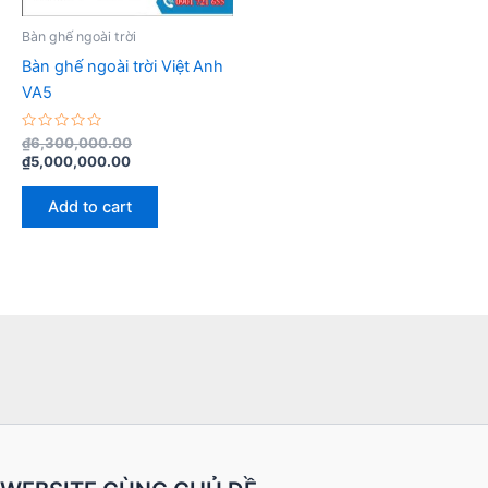
Bàn ghế ngoài trời
Bàn ghế ngoài trời Việt Anh
VA5
Rated
₫
6,300,000.00
0
₫
5,000,000.00
out
of
5
Add to cart