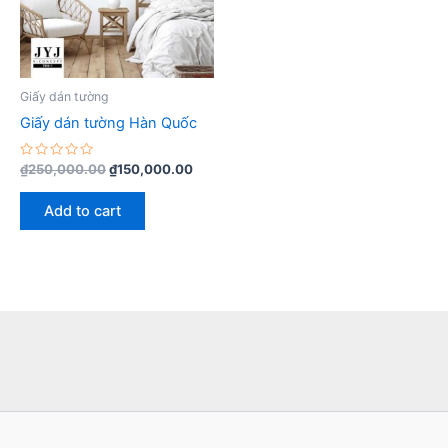
Giấy dán tường
Giấy dán tường Hàn Quốc
Rated
₫
250,000.00
₫
150,000.00
0
out
of
Add to cart
5