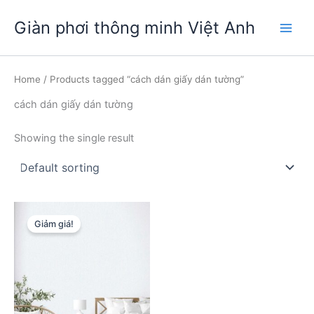
Nhảy
Giàn phơi thông minh Việt Anh
tới
Main
nội
dung
Men
Home
/ Products tagged “cách dán giấy dán tường”
cách dán giấy dán tường
Showing the single result
Giảm giá!