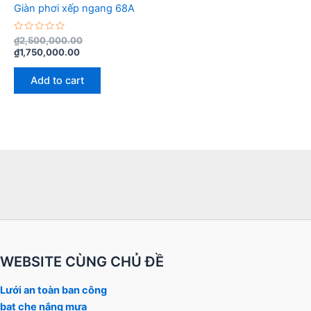
Giàn phơi xếp ngang 68A
Rated
₫
2,500,000.00
0
₫
1,750,000.00
out
of
5
Add to cart
WEBSITE CÙNG CHỦ ĐỀ
Lưới an toàn ban công
bạt che nắng mưa