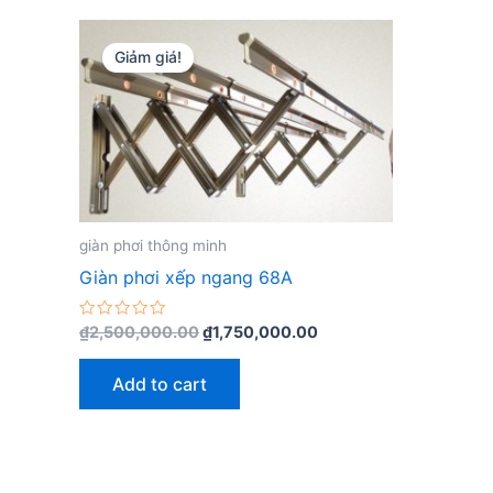
Giảm giá!
giàn phơi thông minh
Giàn phơi xếp ngang 68A
Rated
₫
2,500,000.00
₫
1,750,000.00
0
out
of
Add to cart
5