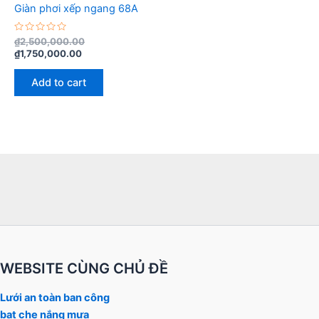
Giàn phơi xếp ngang 68A
Rated
₫
2,500,000.00
0
₫
1,750,000.00
out
of
5
Add to cart
WEBSITE CÙNG CHỦ ĐỀ
Lưới an toàn ban công
bạt che nắng mưa