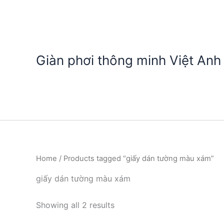
Nhảy
tới
nội
dung
Giàn phơi thông minh Việt Anh
Home
/ Products tagged “giấy dán tường màu xám”
giấy dán tường màu xám
Showing all 2 results