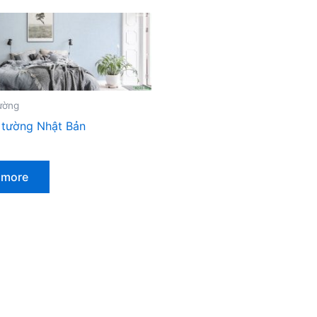
ường
 tường Nhật Bản
 more