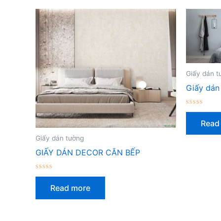
Giấy dán t
Giấy dán
Rated
0
Read
out
of
5
Giấy dán tường
GIẤY DÁN DECOR CĂN BẾP
Rated
0
Read more
out
of
5