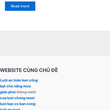
Rated
0
Read more
out
of
5
WEBSITE CÙNG CHỦ ĐỀ
Lưới an toàn ban công
bạt che nắng mưa
giàn phơi
thông minh
cua luoi chong muoi
luoi bao ve ban cong
lưới an toan