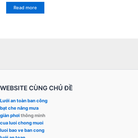
Rated
0
Read more
out
of
5
WEBSITE CÙNG CHỦ ĐỀ
Lưới an toàn ban công
bạt che nắng mưa
giàn phơi
thông minh
cua luoi chong muoi
luoi bao ve ban cong
lưới an toan