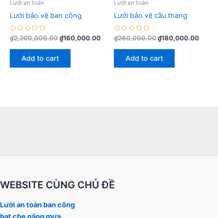
Lưới an toàn
Lưới an toàn
Lưới bảo vệ ban công
Lưới bảo vệ cầu thang
Rated
Rated
₫
2,200,000.00
₫
160,000.00
₫
260,000.00
₫
180,000.00
0
0
out
out
of
of
Add to cart
Add to cart
5
5
WEBSITE CÙNG CHỦ ĐỀ
Lưới an toàn ban công
bạt che nắng mưa