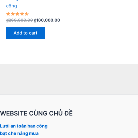
công
Rated
₫
260,000.00
₫
180,000.00
4.75
out of 5
Add to cart
WEBSITE CÙNG CHỦ ĐỀ
Lưới an toàn ban công
bạt che nắng mưa