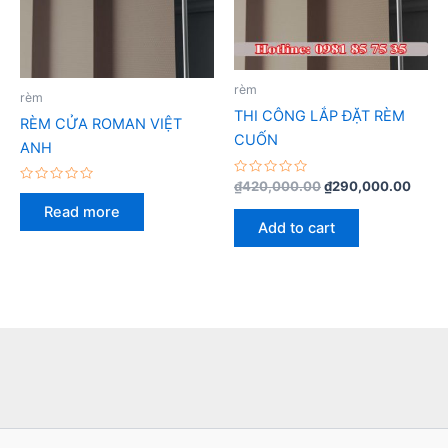
rèm
rèm
THI CÔNG LẮP ĐẶT RÈM
RÈM CỬA ROMAN VIỆT
CUỐN
ANH
Rated
₫
420,000.00
₫
290,000.00
Rated
0
0
out
Read more
out
of
Add to cart
of
5
5