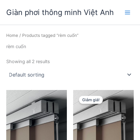
Nhảy
Giàn phơi thông minh Việt Anh
tới
Main
nội
dung
Men
Home
/ Products tagged “rèm cuốn”
rèm cuốn
Showing all 2 results
Giảm giá!