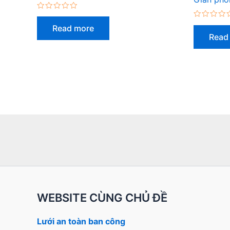
Rated
0
Rated
Read more
out
0
Read
of
out
5
of
5
WEBSITE CÙNG CHỦ ĐỀ
Lưới an toàn ban công