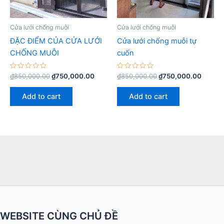
Cửa lưới chống muỗi
Cửa lưới chống muỗi
ĐẶC ĐIỂM CỦA CỬA LƯỚI
Cửa lưới chống muỗi tự
CHỐNG MUỖI
cuốn
Rated
Rated
₫
850,000.00
₫
750,000.00
₫
850,000.00
₫
750,000.00
0
0
out
out
of
of
Add to cart
Add to cart
5
5
WEBSITE CÙNG CHỦ ĐỀ