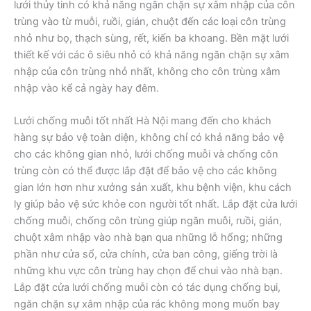
lưới thủy tinh có khả năng ngăn chặn sự xâm nhập của côn
trùng vào từ muỗi, ruồi, gián, chuột đến các loại côn trùng
nhỏ như bọ, thạch sùng, rết, kiến ba khoang. Bền mặt lưới
thiết kế với các ô siêu nhỏ có khả năng ngăn chặn sự xâm
nhập của côn trùng nhỏ nhất, không cho côn trùng xâm
nhập vào kể cả ngày hay đêm.
Lưới chống muỗi tốt nhất Hà Nội mang đến cho khách
hàng sự bảo vệ toàn diện, không chỉ có khả năng bảo vệ
cho các không gian nhỏ, lưới chống muỗi và chống côn
trùng còn có thể được lắp đặt để bảo vệ cho các không
gian lớn hơn như xưởng sản xuất, khu bệnh viện, khu cách
ly giúp bảo vệ sức khỏe con người tốt nhất. Lắp đặt cửa lưới
chống muỗi, chống côn trùng giúp ngăn muỗi, ruồi, gián,
chuột xâm nhập vào nhà bạn qua những lỗ hổng; những
phần như cửa sổ, cửa chính, cửa ban công, giếng trời là
những khu vực côn trùng hay chọn để chui vào nhà bạn.
Lắp đặt cửa lưới chống muỗi còn có tác dụng chống bụi,
ngăn chặn sự xâm nhập của rác không mong muốn bay