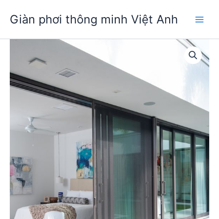
Nhảy
Giàn phơi thông minh Việt Anh
tới
Main
nội
dung
Men