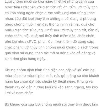
Lưới chống muỗi có khả năng thiết kế những cánh cửa
hoặc tấm lưới chắn với diện tích rất lớn, tấm lưới thủy tinh
có khả năng ngăn chặn được nhiều loại côn trùng khác
nhau. Lắp đặt lưới thủy tinh chống muỗi đang là phương
phức chống muỗi hiện đại, thông minh và hiệu quả cho
nhiều diện tích sử dụng. Chất liệu lưới thủy tinh tốt, bền bỉ,
chắc chắn, hiệu quả; sợi thủy tinh mềm dẻo, chắc chắn,
phủ lớp nhựa uPVC, phun lớp niken thêm độ cứng cáp,
chắc chắn; lưới thủy tinh chống muỗi không bị rách trong
quá trình sử dụng, thao tác mở ra đóng vào dễ dàng; vệ
sinh đơn giản hàng ngày.
Khung nhôm định hình tĩnh điện cao cấp với đủ các loại
màu sắc như màu xi pha, màu nâu gỗ, trắng sứ cho khách
hàng lựa chọn đạt tiêu chuẩn kỹ thuật riêng. Khung và
thanh ray có dẫn hướng lưới khi kéo sang ngang, tay kéo
lưới và nam châm.
Bộ khung của cửa lưới chống muỗi sợi thủy tinh được làm