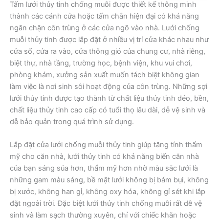
Tấm lưới thủy tinh chống muỗi được thiết kế thông minh
thành các cánh cửa hoặc tấm chắn hiện đại có khả năng
ngăn chặn côn trùng ở các cửa ngõ vào nhà. Lưới chống
muỗi thủy tinh được lắp đặt ở nhiều vị trí cửa khác nhau như
cửa sổ, cửa ra vào, cửa thông gió của chung cư, nhà riêng,
biệt thự, nhà tầng, trường học, bệnh viện, khu vui chơi,
phòng khám, xưởng sản xuất muốn tách biệt không gian
làm việc là nơi sinh sôi hoạt động của côn trùng. Những sợi
lưới thủy tinh được tạo thành từ chất liệu thủy tinh dẻo, bền,
chất liệu thủy tinh cao cấp có tuổi thọ lâu dài, dễ vệ sinh và
dễ bảo quản trong quá trình sử dụng.
Lắp đặt cửa lưới chống muỗi thủy tinh giúp tăng tính thẩm
mỹ cho căn nhà, lưới thủy tinh có khả năng biến căn nhà
của bạn sáng sủa hơn, thẩm mỹ hơn nhờ màu sắc lưới là
những gam màu sáng, bề mặt lưới không bị bám bụi, không
bị xước, không han gỉ, không oxy hóa, không gỉ sét khi lắp
đặt ngoài trời. Đặc biệt lưới thủy tinh chống muỗi rất dễ vệ
sinh và làm sạch thường xuyên, chỉ với chiếc khăn hoặc