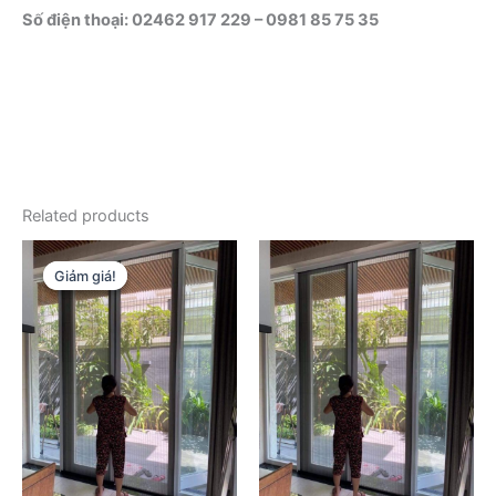
Số điện thoại: 02462 917 229 – 0981 85 75 35
Related products
Giảm giá!
Giảm giá!